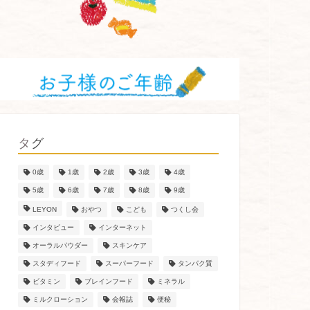
タグ
0歳
1歳
2歳
3歳
4歳
5歳
6歳
7歳
8歳
9歳
LEYON
おやつ
こども
つくし会
インタビュー
インターネット
オーラルパウダー
スキンケア
スタディフード
スーパーフード
タンパク質
ビタミン
ブレインフード
ミネラル
ミルクローション
会報誌
便秘