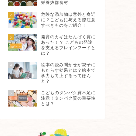
栄養抜群食材
危険な添加物は意外と身近
2
に？こどもに与える際注意
すべきものをご紹介！
発育のカギはたんぱく質に
3
あった！？ こどもの発達
を支えるブレインフードと
は？
絵本の読み聞かせが親子に
4
もたらす効果とは？絵本で
学力も向上するってほん
と？
こどものタンパク質不足に
5
注意！タンパク質の重要性
とは？