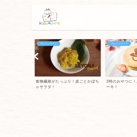
ブレインフード
ブレインフード
西風 お好み
食物繊維がたっぷり！皮ごとかぼち
3時のおやつに！
ゃサラダ！
ーキ！