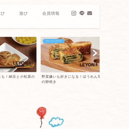
学び
遊び
会員情報
ブレインフード
ブレインフード
も！納豆と小松菜の
野菜嫌いも好きになる！ほうれん草
小さな子にも
の卵焼き
らし団子！