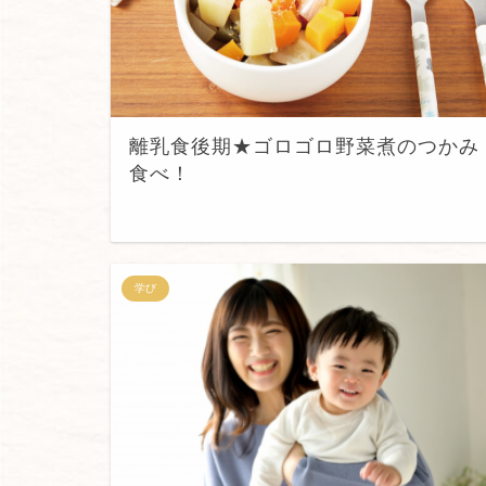
離乳食後期★ゴロゴロ野菜煮のつかみ
食べ！
学び