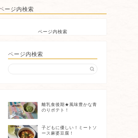
ページ内検索
ページ内検索
ページ内検索
離乳食後期★風味豊かな青
のりポテト！
子どもに優しい！ミートソ
ース麻婆豆腐！