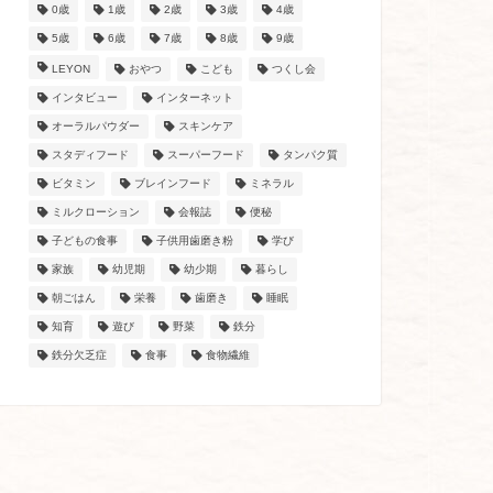
0歳
1歳
2歳
3歳
4歳
5歳
6歳
7歳
8歳
9歳
LEYON
おやつ
こども
つくし会
インタビュー
インターネット
オーラルパウダー
スキンケア
スタディフード
スーパーフード
タンパク質
ビタミン
ブレインフード
ミネラル
ミルクローション
会報誌
便秘
子どもの食事
子供用歯磨き粉
学び
家族
幼児期
幼少期
暮らし
朝ごはん
栄養
歯磨き
睡眠
知育
遊び
野菜
鉄分
鉄分欠乏症
食事
食物繊維