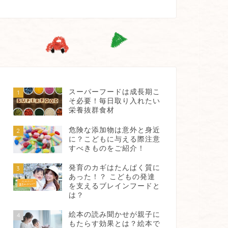
スーパーフードは成長期こ
1
そ必要！毎日取り入れたい
栄養抜群食材
危険な添加物は意外と身近
2
に？こどもに与える際注意
すべきものをご紹介！
発育のカギはたんぱく質に
3
あった！？ こどもの発達
を支えるブレインフードと
は？
絵本の読み聞かせが親子に
4
もたらす効果とは？絵本で