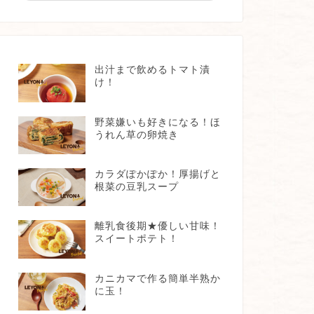
出汁まで飲めるトマト漬
け！
野菜嫌いも好きになる！ほ
うれん草の卵焼き
カラダぽかぽか！厚揚げと
根菜の豆乳スープ
離乳食後期★優しい甘味！
スイートポテト！
カニカマで作る簡単半熟か
に玉！