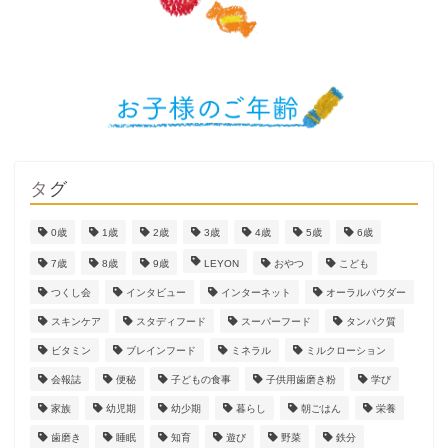
タグ
0歳
1歳
2歳
3歳
4歳
5歳
6歳
7歳
8歳
9歳
LEYON
おやつ
こども
つくし会
インタビュー
インターネット
オーラルパウダー
スキンケア
スタディフード
スーパーフード
タンパク質
ビタミン
ブレインフード
ミネラル
ミルクローション
会報誌
便秘
子どもの食事
子供用歯磨き粉
学び
家族
幼児期
幼少期
暮らし
朝ごはん
栄養
歯磨き
睡眠
知育
遊び
野菜
鉄分