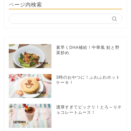
ページ内検索
素早くDHA補給！中華風 鮭と野
菜炒め
3時のおやつに！ふわふわホット
ケーキ！
濃厚すぎてビックリ！とろ～りチ
ョコレートムース！