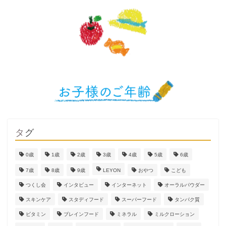
タグ
0歳
1歳
2歳
3歳
4歳
5歳
6歳
7歳
8歳
9歳
LEYON
おやつ
こども
つくし会
インタビュー
インターネット
オーラルパウダー
スキンケア
スタディフード
スーパーフード
タンパク質
ビタミン
ブレインフード
ミネラル
ミルクローション