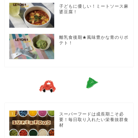
子どもに優しい！ミートソース麻
婆豆腐！
離乳食後期★風味豊かな青のりポ
テト！
1
スーパーフードは成長期こそ必
要！毎日取り入れたい栄養抜群食
材