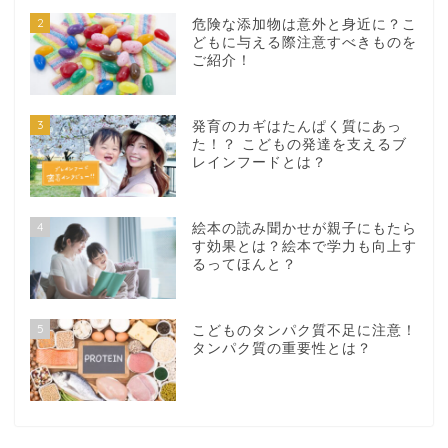
2
危険な添加物は意外と身近に？こ
どもに与える際注意すべきものを
ご紹介！
3
発育のカギはたんぱく質にあっ
た！？ こどもの発達を支えるブ
レインフードとは？
4
絵本の読み聞かせが親子にもたら
す効果とは？絵本で学力も向上す
るってほんと？
5
こどものタンパク質不足に注意！
タンパク質の重要性とは？