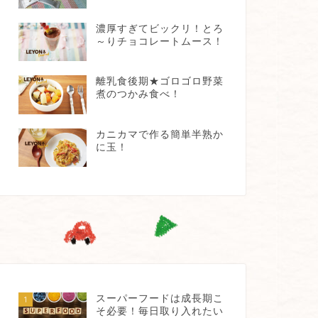
濃厚すぎてビックリ！とろ
～りチョコレートムース！
離乳食後期★ゴロゴロ野菜
煮のつかみ食べ！
カニカマで作る簡単半熟か
に玉！
スーパーフードは成長期こ
1
そ必要！毎日取り入れたい