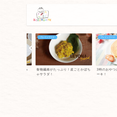
ブレインフード
ブレインフード
西風 お好み
食物繊維がたっぷり！皮ごとかぼち
3時のおやつに！
ゃサラダ！
ーキ！