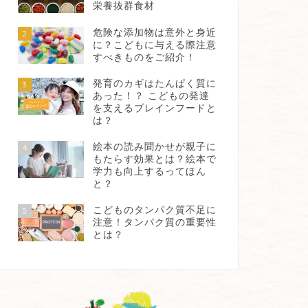
栄養抜群食材
危険な添加物は意外と身近
2
に？こどもに与える際注意
すべきものをご紹介！
発育のカギはたんぱく質に
3
あった！？ こどもの発達
を支えるブレインフードと
は？
絵本の読み聞かせが親子に
4
もたらす効果とは？絵本で
学力も向上するってほん
と？
こどものタンパク質不足に
5
注意！タンパク質の重要性
とは？