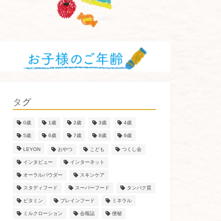
タグ
0歳
1歳
2歳
3歳
4歳
5歳
6歳
7歳
8歳
9歳
LEYON
おやつ
こども
つくし会
インタビュー
インターネット
オーラルパウダー
スキンケア
スタディフード
スーパーフード
タンパク質
ビタミン
ブレインフード
ミネラル
ミルクローション
会報誌
便秘