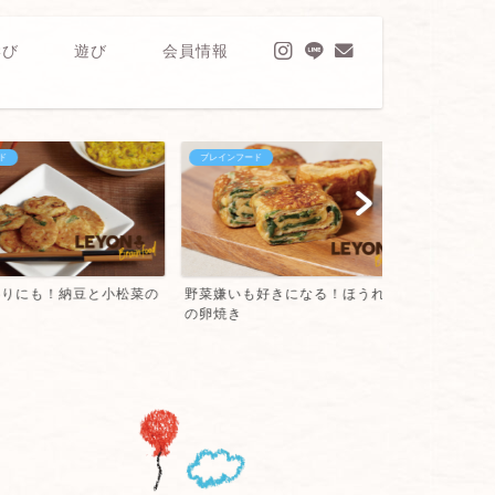
学び
遊び
会員情報
ブレインフード
ブレインフード
も！納豆と小松菜の
野菜嫌いも好きになる！ほうれん草
小さな子にも
の卵焼き
らし団子！