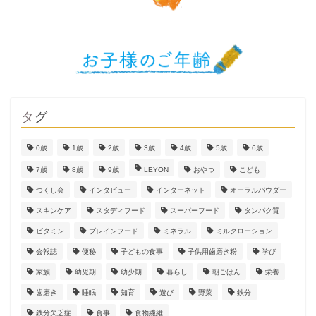
タグ
0歳
1歳
2歳
3歳
4歳
5歳
6歳
7歳
8歳
9歳
LEYON
おやつ
こども
つくし会
インタビュー
インターネット
オーラルパウダー
スキンケア
スタディフード
スーパーフード
タンパク質
ビタミン
ブレインフード
ミネラル
ミルクローション
会報誌
便秘
子どもの食事
子供用歯磨き粉
学び
家族
幼児期
幼少期
暮らし
朝ごはん
栄養
歯磨き
睡眠
知育
遊び
野菜
鉄分
鉄分欠乏症
食事
食物繊維