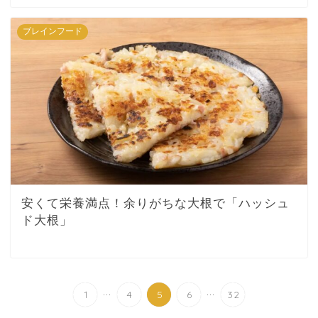
ブレインフード
安くて栄養満点！余りがちな大根で「ハッシュ
ド大根」
...
...
1
4
5
6
32