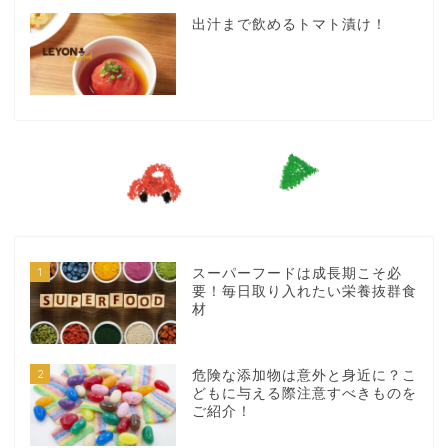
出汁まで飲めるトマト漬け！
1
スーパーフードは成長期こそ必
要！毎日取り入れたい栄養抜群食
材
2
危険な添加物は意外と身近に？こ
どもに与える際注意すべきものを
ご紹介！