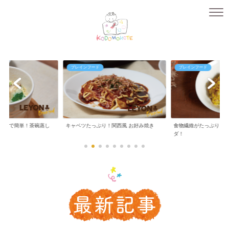
ブレインフード
ブレインフード
ンジで簡単！茶碗蒸し
キャベツたっぷり！関西風 お好み焼き
食物繊維がたっぷり！
ダ！