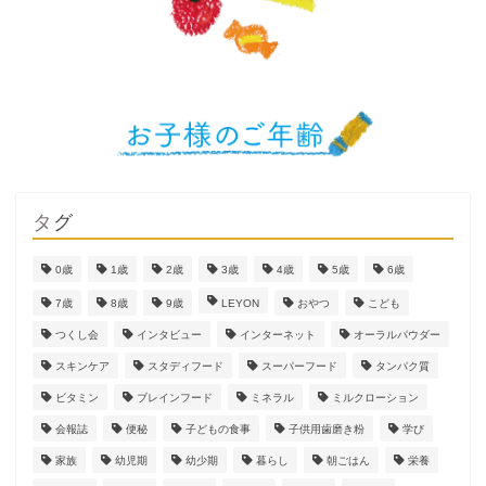
タグ
0歳
1歳
2歳
3歳
4歳
5歳
6歳
7歳
8歳
9歳
LEYON
おやつ
こども
つくし会
インタビュー
インターネット
オーラルパウダー
スキンケア
スタディフード
スーパーフード
タンパク質
ビタミン
ブレインフード
ミネラル
ミルクローション
会報誌
便秘
子どもの食事
子供用歯磨き粉
学び
家族
幼児期
幼少期
暮らし
朝ごはん
栄養