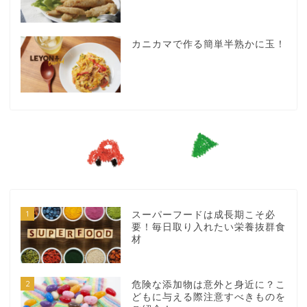
カニカマで作る簡単半熟かに玉！
1
スーパーフードは成長期こそ必
要！毎日取り入れたい栄養抜群食
材
2
危険な添加物は意外と身近に？こ
どもに与える際注意すべきものを