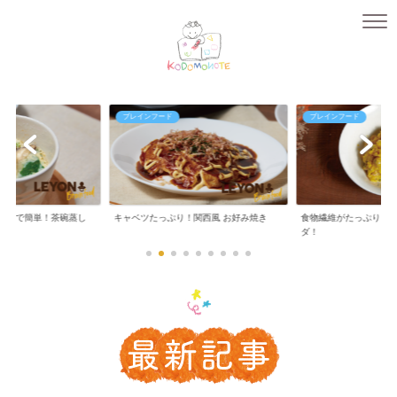
ブレインフード
ブレインフード
ンジで簡単！茶碗蒸し
キャベツたっぷり！関西風 お好み焼き
食物繊維がたっぷり！
ダ！