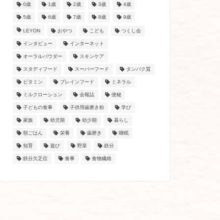
0歳
1歳
2歳
3歳
4歳
5歳
6歳
7歳
8歳
9歳
LEYON
おやつ
こども
つくし会
インタビュー
インターネット
オーラルパウダー
スキンケア
スタディフード
スーパーフード
タンパク質
ビタミン
ブレインフード
ミネラル
ミルクローション
会報誌
便秘
子どもの食事
子供用歯磨き粉
学び
家族
幼児期
幼少期
暮らし
朝ごはん
栄養
歯磨き
睡眠
知育
遊び
野菜
鉄分
鉄分欠乏症
食事
食物繊維