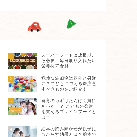
スーパーフードは成長期こ
1
そ必要！毎日取り入れたい
栄養抜群食材
危険な添加物は意外と身近
2
に？こどもに与える際注意
すべきものをご紹介！
発育のカギはたんぱく質に
3
あった！？ こどもの発達
を支えるブレインフードと
は？
絵本の読み聞かせが親子に
4
もたらす効果とは？絵本で