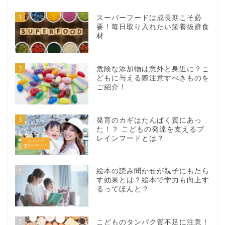
1
スーパーフードは成長期こそ必
要！毎日取り入れたい栄養抜群食
材
2
危険な添加物は意外と身近に？こ
どもに与える際注意すべきものを
ご紹介！
3
発育のカギはたんぱく質にあっ
た！？ こどもの発達を支えるブ
レインフードとは？
4
絵本の読み聞かせが親子にもたら
す効果とは？絵本で学力も向上す
るってほんと？
5
こどものタンパク質不足に注意！