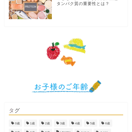
タンパク質の重要性とは？
タグ
0歳
1歳
2歳
3歳
4歳
5歳
6歳