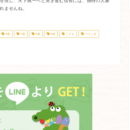
を現し、天下統一へと突き進む信長には、独特の人脈
れませんね。
6歳
7歳
8歳
9歳
こども
つくし会