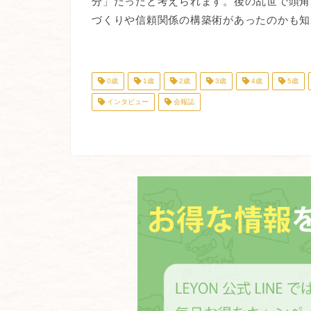
分」だったと考えられます。後の乱世で頭角
づくりや信頼関係の構築術があったのかも知
0歳
1歳
2歳
3歳
4歳
5歳
インタビュー
会報誌