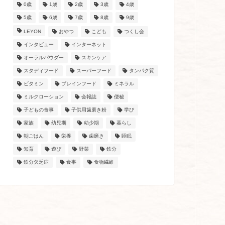
0歳
1歳
2歳
3歳
4歳
5歳
6歳
7歳
8歳
9歳
LEYON
おやつ
こども
つくし会
インタビュー
インターネット
オーラルパウダー
スキンケア
スタディフード
スーパーフード
タンパク質
ビタミン
ブレインフード
ミネラル
ミルクローション
会報誌
便秘
子どもの食事
子供用歯磨き粉
学び
家族
幼児期
幼少期
暮らし
朝ごはん
栄養
歯磨き
睡眠
知育
遊び
野菜
鉄分
鉄分欠乏症
食事
食物繊維