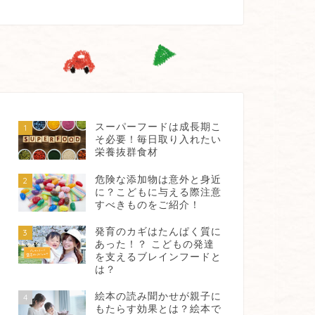
スーパーフードは成長期こ
1
そ必要！毎日取り入れたい
栄養抜群食材
危険な添加物は意外と身近
2
に？こどもに与える際注意
すべきものをご紹介！
発育のカギはたんぱく質に
3
あった！？ こどもの発達
を支えるブレインフードと
は？
絵本の読み聞かせが親子に
4
もたらす効果とは？絵本で