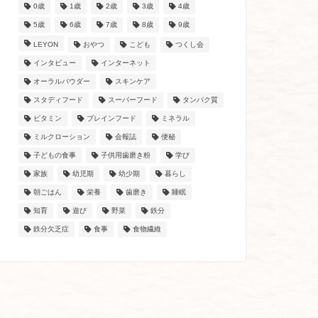
0歳
1歳
2歳
3歳
4歳
5歳
6歳
7歳
8歳
9歳
LEYON
おやつ
こども
つくし会
インタビュー
インターネット
オーラルパウダー
スキンケア
スタディフード
スーパーフード
タンパク質
ビタミン
ブレインフード
ミネラル
ミルクローション
会報誌
便秘
子どもの食事
子供用歯磨き粉
学び
家族
幼児期
幼少期
暮らし
朝ごはん
栄養
歯磨き
睡眠
知育
遊び
野菜
鉄分
鉄分欠乏症
食事
食物繊維