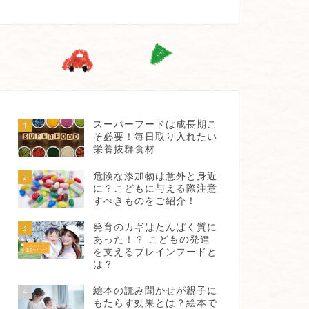
スーパーフードは成長期こ
1
そ必要！毎日取り入れたい
栄養抜群食材
危険な添加物は意外と身近
2
に？こどもに与える際注意
すべきものをご紹介！
発育のカギはたんぱく質に
3
あった！？ こどもの発達
を支えるブレインフードと
は？
絵本の読み聞かせが親子に
4
もたらす効果とは？絵本で