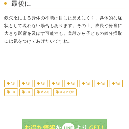
最後に
鉄欠乏による身体の不調は目には見えにくく、具体的な症
状として現れない場合もあります。その上、成長や発育に
大きな影響を及ぼす可能性も。普段から子どもの鉄分摂取
には気をつけてあげたいですね。
0歳
1歳
2歳
3歳
4歳
5歳
6歳
7歳
8歳
9歳
幼児期
鉄分欠乏症