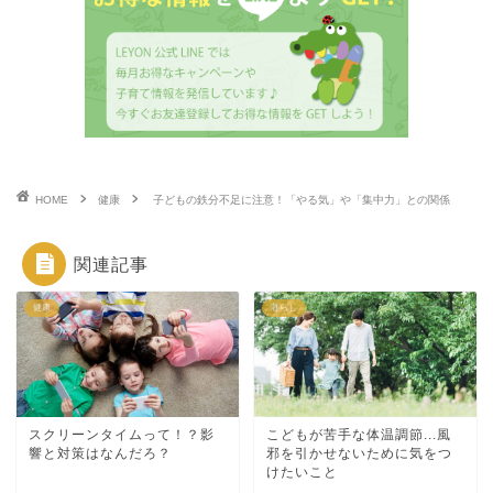
HOME
健康
子どもの鉄分不足に注意！「やる気」や「集中力」との関係
関連記事
健康
暮らし
スクリーンタイムって！？影
こどもが苦手な体温調節...風
響と対策はなんだろ？
邪を引かせないために気をつ
けたいこと