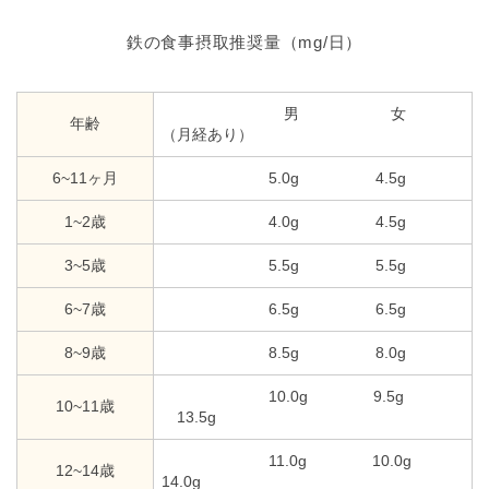
鉄の食事摂取推奨量（mg/日）
男 女
年齢
（月経あり）
6~11ヶ月
5.0g 4.5g
1~2歳
4.0g 4.5g
3~5歳
5.5g 5.5g
6~7歳
6.5g 6.5g
8~9歳
8.5g 8.0g
10.0g 9.5g
10~11歳
13.5g
11.0g 10.0g
12~14歳
14.0g