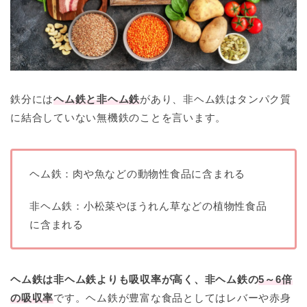
鉄分には
ヘム鉄と非ヘム鉄
があり、非ヘム鉄はタンパク質
に結合していない無機鉄のことを言います。
ヘム鉄：肉や魚などの動物性食品に含まれる
非ヘム鉄：小松菜やほうれん草などの植物性食品
に含まれる
ヘム鉄は非ヘム鉄よりも吸収率が高く、非ヘム鉄の
5～6倍
の吸収率
です。ヘム鉄が豊富な食品としてはレバーや赤身