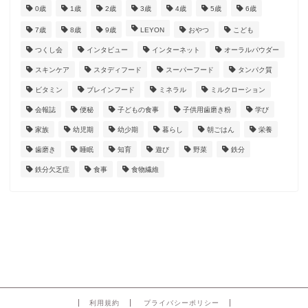
0歳
1歳
2歳
3歳
4歳
5歳
6歳
7歳
8歳
9歳
LEYON
おやつ
こども
つくし会
インタビュー
インターネット
オーラルパウダー
スキンケア
スタディフード
スーパーフード
タンパク質
ビタミン
ブレインフード
ミネラル
ミルクローション
会報誌
便秘
子どもの食事
子供用歯磨き粉
学び
家族
幼児期
幼少期
暮らし
朝ごはん
栄養
歯磨き
睡眠
知育
遊び
野菜
鉄分
鉄分欠乏症
食事
食物繊維
利用規約
プライバシーポリシー