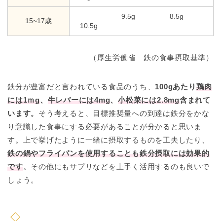
9.5g 8.5g
15~17歳
10.5g
（厚生労働省 鉄の食事摂取基準）
鉄分が豊富だと言われている食品のうち、
100gあたり
鶏肉
には1ｍg
、
牛レバーには4mg
、
小松菜には2.8mg
含まれて
います。
そう考えると、目標推奨量への到達は鉄分をかな
り意識した食事にする必要があることが分かると思いま
す。上で挙げたように一緒に摂取するものを工夫したり、
鉄の鍋やフライパンを使用することも鉄分摂取には効果的
です
。その他にもサプリなどを上手く活用するのも良いで
しょう。