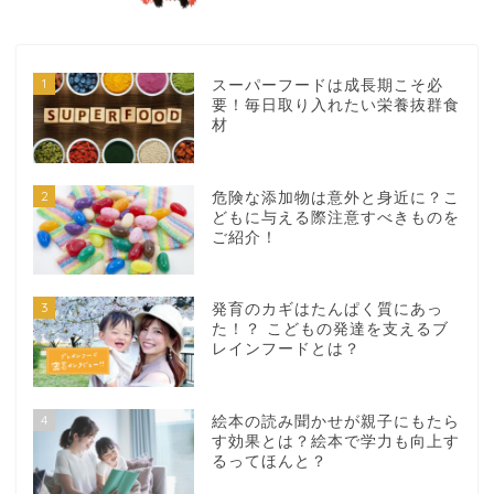
1
スーパーフードは成長期こそ必
要！毎日取り入れたい栄養抜群食
材
2
危険な添加物は意外と身近に？こ
どもに与える際注意すべきものを
ご紹介！
3
発育のカギはたんぱく質にあっ
た！？ こどもの発達を支えるブ
レインフードとは？
4
絵本の読み聞かせが親子にもたら
す効果とは？絵本で学力も向上す
るってほんと？