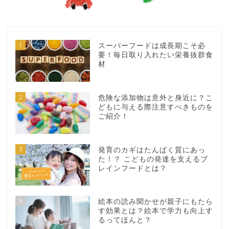
1
スーパーフードは成長期こそ必
要！毎日取り入れたい栄養抜群食
材
2
危険な添加物は意外と身近に？こ
どもに与える際注意すべきものを
ご紹介！
3
発育のカギはたんぱく質にあっ
た！？ こどもの発達を支えるブ
レインフードとは？
4
絵本の読み聞かせが親子にもたら
す効果とは？絵本で学力も向上す
るってほんと？