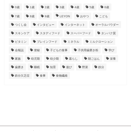
0歳
1歳
2歳
3歳
4歳
5歳
6歳
7歳
8歳
9歳
LEYON
おやつ
こども
つくし会
インタビュー
インターネット
オーラルパウダー
スキンケア
スタディフード
スーパーフード
タンパク質
ビタミン
ブレインフード
ミネラル
ミルクローション
会報誌
便秘
子どもの食事
子供用歯磨き粉
学び
家族
幼児期
幼少期
暮らし
朝ごはん
栄養
歯磨き
睡眠
知育
遊び
野菜
鉄分
鉄分欠乏症
食事
食物繊維