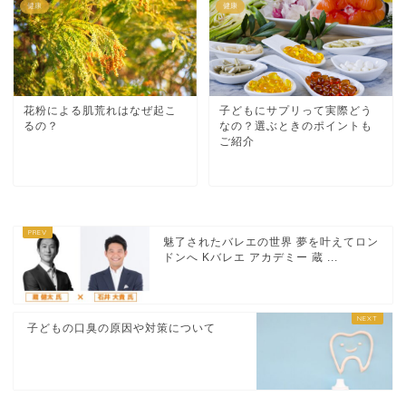
健康
健康
花粉による肌荒れはなぜ起こ
子どもにサプリって実際どう
るの？
なの？選ぶときのポイントも
ご紹介
魅了されたバレエの世界 夢を叶えてロン
ドンへ Kバレエ アカデミー 蔵 ...
子どもの口臭の原因や対策について