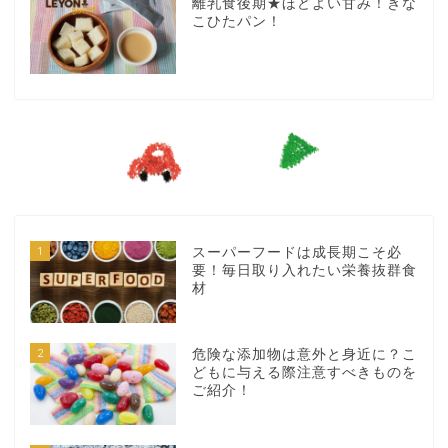
離乳食後期★ほどよい甘み！きな
こひたパン！
1
スーパーフードは成長期こそ必
要！毎日取り入れたい栄養抜群食
材
2
危険な添加物は意外と身近に？こ
どもに与える際注意すべきものを
ご紹介！