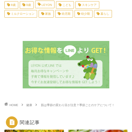
8歳
9歳
LEYON
こども
スキンケア
ミルクローション
家族
幼児期
幼少期
暮らし
HOME
健康
肌は季節の変わり目が注意？季節ごとのケアについて！
関連記事