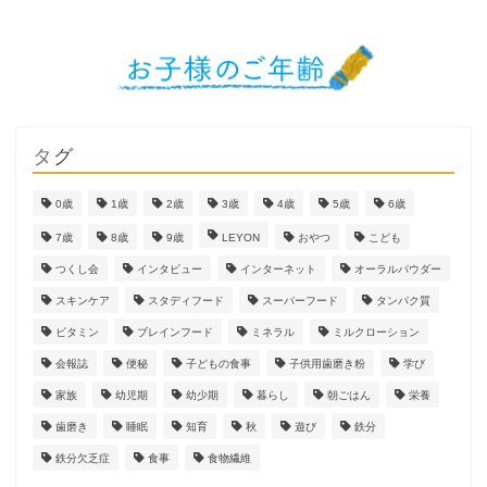
タグ
0歳
1歳
2歳
3歳
4歳
5歳
6歳
7歳
8歳
9歳
LEYON
おやつ
こども
つくし会
インタビュー
インターネット
オーラルパウダー
スキンケア
スタディフード
スーパーフード
タンパク質
ビタミン
ブレインフード
ミネラル
ミルクローション
会報誌
便秘
子どもの食事
子供用歯磨き粉
学び
家族
幼児期
幼少期
暮らし
朝ごはん
栄養
歯磨き
睡眠
知育
秋
遊び
鉄分
鉄分欠乏症
食事
食物繊維