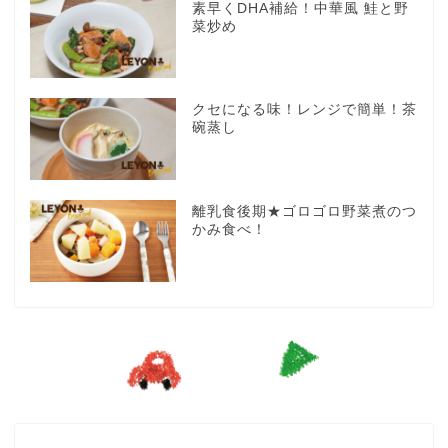
素早くDHA補給！中華風 鮭と野
菜炒め
クセになる味！レンジで簡単！茶
碗蒸し
離乳食後期★ゴロゴロ野菜煮のつ
かみ食べ！