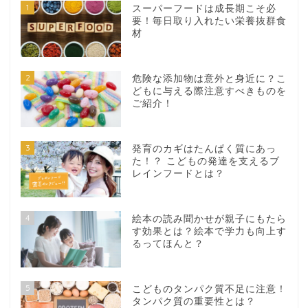
1
スーパーフードは成長期こそ必
要！毎日取り入れたい栄養抜群食
材
2
危険な添加物は意外と身近に？こ
どもに与える際注意すべきものを
ご紹介！
3
発育のカギはたんぱく質にあっ
た！？ こどもの発達を支えるブ
レインフードとは？
4
絵本の読み聞かせが親子にもたら
す効果とは？絵本で学力も向上す
るってほんと？
5
こどものタンパク質不足に注意！
タンパク質の重要性とは？