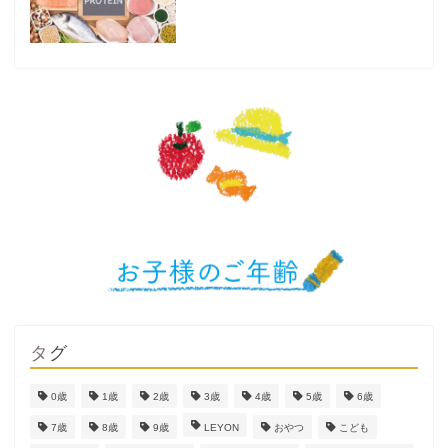
タグ
0歳
1歳
2歳
3歳
4歳
5歳
6歳
7歳
8歳
9歳
LEYON
おやつ
こども