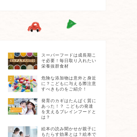
スーパーフードは成長期こ
1
そ必要！毎日取り入れたい
栄養抜群食材
危険な添加物は意外と身近
2
に？こどもに与える際注意
すべきものをご紹介！
発育のカギはたんぱく質に
3
あった！？ こどもの発達
を支えるブレインフードと
は？
絵本の読み聞かせが親子に
4
もたらす効果とは？絵本で