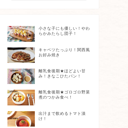
小さな子にも優しい！やわ
らかみたらし団子！
キャベツたっぷり！関西風
お好み焼き
離乳食後期★ほどよい甘
み！きなこひたパン！
離乳食後期★ゴロゴロ野菜
煮のつかみ食べ！
出汁まで飲めるトマト漬
け！