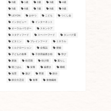
0歳
1歳
2歳
3歳
4歳
5歳
6歳
7歳
8歳
9歳
LEYON
おやつ
こども
つくし会
インタビュー
インターネット
オーラルパウダー
スキンケア
スタディフード
スーパーフード
タンパク質
ビタミン
ブレインフード
ミネラル
ミルクローション
会報誌
便秘
子どもの食事
子供用歯磨き粉
学び
家族
幼児期
幼少期
暮らし
朝ごはん
栄養
歯磨き
睡眠
知育
遊び
野菜
鉄分
鉄分欠乏症
食事
食物繊維