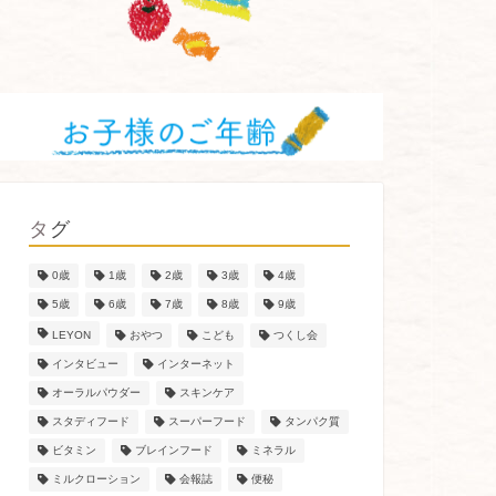
タグ
0歳
1歳
2歳
3歳
4歳
5歳
6歳
7歳
8歳
9歳
LEYON
おやつ
こども
つくし会
インタビュー
インターネット
オーラルパウダー
スキンケア
スタディフード
スーパーフード
タンパク質
ビタミン
ブレインフード
ミネラル
ミルクローション
会報誌
便秘