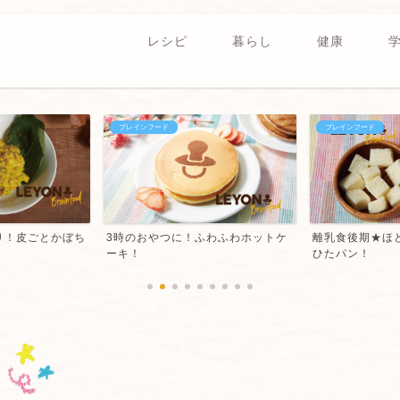
レシピ
暮らし
健康
ブレインフード
ブレインフード
り！皮ごとかぼち
3時のおやつに！ふわふわホットケ
離乳食後期★ほ
ーキ！
ひたパン！