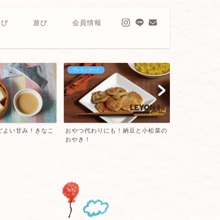
学び
遊び
会員情報
ブレインフード
ブレインフード
どよい甘み！きなこ
おやつ代わりにも！納豆と小松菜の
野菜嫌いも好
おやき！
の卵焼き