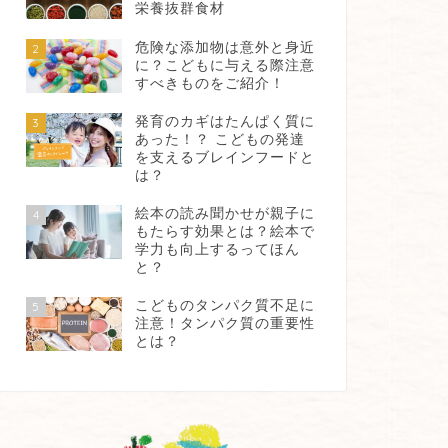
栄養抜群食材
危険な添加物は意外と身近
2
に？こどもに与える際注意
すべきものをご紹介！
発育のカギはたんぱく質に
3
あった！？ こどもの発達
を支えるブレインフードと
は？
絵本の読み聞かせが親子に
4
もたらす効果とは？絵本で
学力も向上するってほん
と？
こどものタンパク質不足に
5
注意！タンパク質の重要性
とは？