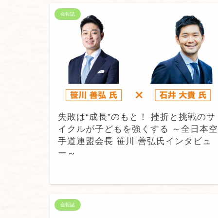
会報誌
失敗は“成長”のもと！ 挫折と挑戦のサ
イクルが子どもを強くする ～全日本空
手道連盟会長 笹川 善弘氏インタビュ
ー～
会報誌