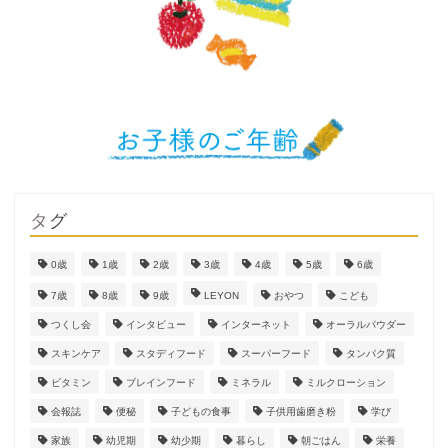
タグ
0歳
1歳
2歳
3歳
4歳
5歳
6歳
7歳
8歳
9歳
LEYON
おやつ
こども
つくし会
インタビュー
インターネット
オーラルパウダー
スキンケア
スタディフード
スーパーフード
タンパク質
ビタミン
ブレインフード
ミネラル
ミルクローション
会報誌
便秘
子どもの食事
子供用歯磨き粉
学び
家族
幼児期
幼少期
暮らし
朝ごはん
栄養