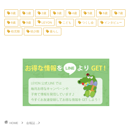
0歳
1歳
2歳
3歳
4歳
5歳
6歳
7歳
8歳
9歳
LEYON
こども
つくし会
インタビュー
幼児期
幼少期
暮らし
HOME
会報誌
自然の中の一人遊びが創造力の原点に ～現代美術作家 平子 雄一氏