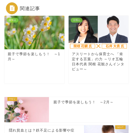
関連記事
会報誌
会報誌
親子で季節を楽しもう！ ～1
アスリートから保育士へ 「肯
月～
定する言葉」の力 ～リオ五輪
日本代表 関根 花観さんインタ
ビュー～
親子で季節を楽しもう！ ～2月～
隠れ貧血とは？鉄不足による影響や症