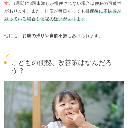
す
。1週間に3回未満しか排便されない場合は便秘の可能性
があります。また、排便が毎日あっても
排便後に不快感が
残っている場合も便秘の疑いがあります
。
他にも、
お腹の張り
や
食欲不振
もあげられます。
こどもの便秘、改善策はなんだろ
う？