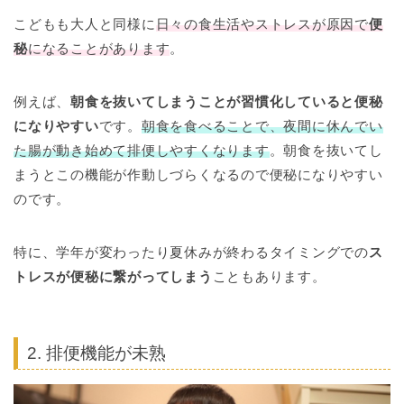
こどもも大人と同様に
日々の食生活やストレスが原因で
便
秘
になることがあります
。
例えば、
朝食を抜いてしまうことが習慣化していると
便秘
になりやすい
です。
朝食を食べることで、夜間に休んでい
た腸が動き始めて排便しやすくなります
。朝食を抜いてし
まうとこの機能が作動しづらくなるので便秘になりやすい
のです。
特に、学年が変わったり夏休みが終わるタイミングでの
ス
トレスが
便秘
に繋がってしまう
こともあります。
2. 排便機能が未熟