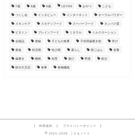
7歳
8歳
9歳
LEYON
おやつ
こども
つくし会
インタビュー
インターネット
オーラルパウダー
スキンケア
スタディフード
スーパーフード
タンパク質
ビタミン
ブレインフード
ミネラル
ミルクローション
会報誌
便秘
子どもの食事
子供用歯磨き粉
学び
家族
幼児期
幼少期
暮らし
朝ごはん
栄養
歯磨き
睡眠
知育
遊び
野菜
鉄分
鉄分欠乏症
食事
食物繊維
利用規約
プライバシーポリシー
2021–2026 こどもノート