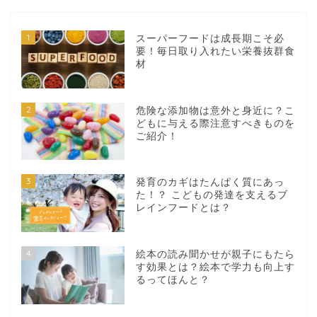
1
スーパーフードは成長期こそ必
要！毎日取り入れたい栄養抜群食
材
2
危険な添加物は意外と身近に？こ
どもに与える際注意すべきものを
ご紹介！
3
発育のカギはたんぱく質にあっ
た！？ こどもの発達を支えるブ
レインフードとは？
4
絵本の読み聞かせが親子にもたら
す効果とは？絵本で学力も向上す
るってほんと？