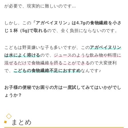
が必要で、現実的に難しいのです…
しかし、この
「
アガベイヌリン
」は4.7gの食物繊維を小さ
じ１杯（5g)で取れる
ので、
全く負担にならない
のです。
こどもは野菜嫌いな子も多いですが、この
アガベイヌリン
は水によく溶ける
ので、
ジュースのような飲み物や料理に
混ぜるだけで食物繊維を摂ることができる
ので大変便利
で、
こどもの
食物繊維
不足におすすめ
なんです♪
お子様の
便秘
でお困りの方は一度試してみてはいかがでし
ょうか？
まとめ