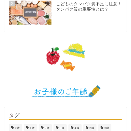
5
こどものタンパク質不足に注意！
タンパク質の重要性とは？
タグ
0歳
1歳
2歳
3歳
4歳
5歳
6歳