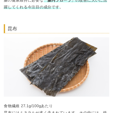
腸の健康維持に必要な
「
腸内フローラ
」の改善に大いに活
躍してくれる今注目の成分です
。
昆布
食物繊維 27.1g/100gあたり
昆布には
ミネラルが多く含まれています
。その中には、鉄