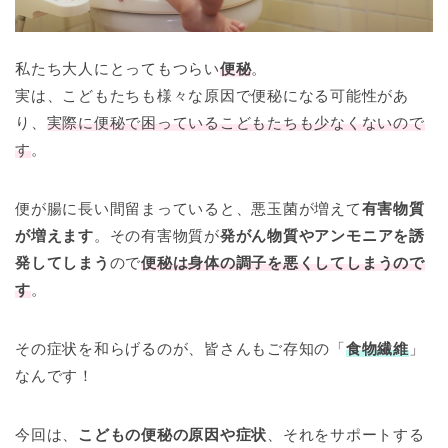
私たち大人にとってもつらい
便秘
。
実は、こどもたちも様々な原因で便秘になる可能性があ
り、
実際に便秘で困っているこどもたちも少なくないので
す
。
便が腸に長い間留まっていると、悪玉菌が増えて
有害物質
が増えます
。その有害物質が
発がん物質やアンモニアを誘
発してしまう
ので
便秘
は身体の調子を悪くしてしまうので
す
。
その症状を和らげるのが、皆さんもご存知の「
食物繊維
」
なんです！
今回は、
こどもの便秘
の原因や症状
、それをサポートする