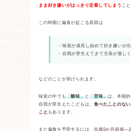
まま好き嫌いがはっきり定着してしまう
こと
この時期に偏食が起こる原因は
・味覚が成長し始めて好き嫌いが
・自我が芽生えてきて主張が激し
などのことが挙げられます。
味覚の中でも
「
酸味
」
と
「
苦味
」
は、本能的
自我が芽生えたこどもは、
食べたことのない
こと
もあります。
また偏食を予防するには、
生後5か月前後～