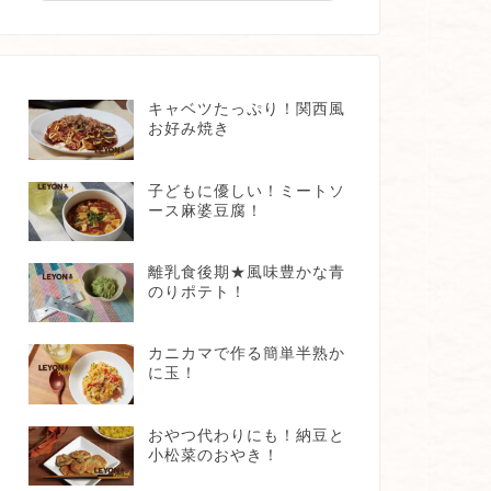
キャベツたっぷり！関西風
お好み焼き
子どもに優しい！ミートソ
ース麻婆豆腐！
離乳食後期★風味豊かな青
のりポテト！
カニカマで作る簡単半熟か
に玉！
おやつ代わりにも！納豆と
小松菜のおやき！