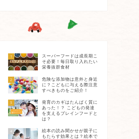
スーパーフードは成長期こ
1
そ必要！毎日取り入れたい
栄養抜群食材
危険な添加物は意外と身近
2
に？こどもに与える際注意
すべきものをご紹介！
発育のカギはたんぱく質に
3
あった！？ こどもの発達
を支えるブレインフードと
は？
絵本の読み聞かせが親子に
4
もたらす効果とは？絵本で