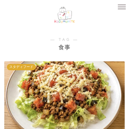
― TAG ―
食事
スタディフード