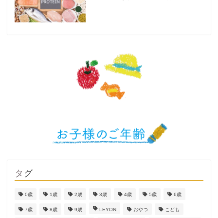
タグ
0歳
1歳
2歳
3歳
4歳
5歳
6歳
7歳
8歳
9歳
LEYON
おやつ
こども