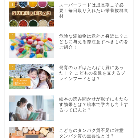
1
スーパーフードは成長期こそ必
要！毎日取り入れたい栄養抜群食
材
2
危険な添加物は意外と身近に？こ
どもに与える際注意すべきものを
ご紹介！
3
発育のカギはたんぱく質にあっ
た！？ こどもの発達を支えるブ
レインフードとは？
4
絵本の読み聞かせが親子にもたら
す効果とは？絵本で学力も向上す
るってほんと？
5
こどものタンパク質不足に注意！
タンパク質の重要性とは？