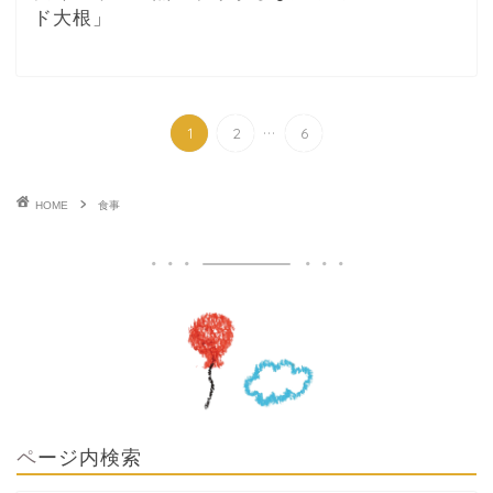
ド大根」
...
1
2
6
HOME
食事
ページ内検索