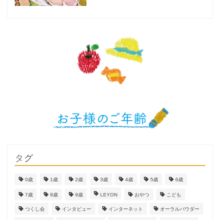
タグ
0歳
1歳
2歳
3歳
4歳
5歳
6歳
7歳
8歳
9歳
LEYON
おやつ
こども
つくし会
インタビュー
インターネット
オーラルパウダー