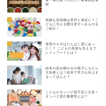
要！毎日取り入れたい栄養抜群食
材
2
危険な添加物は意外と身近に？こ
どもに与える際注意すべきものを
ご紹介！
3
発育のカギはたんぱく質にあっ
た！？ こどもの発達を支えるブ
レインフードとは？
4
絵本の読み聞かせが親子にもたら
す効果とは？絵本で学力も向上す
るってほんと？
5
こどものタンパク質不足に注意！
タンパク質の重要性とは？