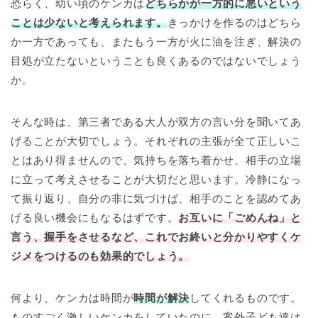
恐らく、幼い頃のケンカは
どちらかが一方的に悪いという
ことは少ないと考えられます。
きっかけを作るのはどちら
か一方であっても、またもう一方が火に油を注ぎ、解決の
目処が立たないということも良くあるのではないでしょう
か。
そんな時は、第三者である大人が双方の言い分を聞いてあ
げることが大切でしょう。それぞれの主張が全て正しいこ
とはあり得ませんので、気持ちを落ち着かせ、相手の立場
に立って考えさせることが大切だと思います。冷静になっ
て振り返り、自分の非に気づけば、相手のことを認めてあ
げる良い機会にもなるはずです。
お互いに「ごめんね」と
言う、握手をさせるなど、これでお終いと分かりやすくケ
ジメをつけるのも効果的でしょう。
何より、ケンカは時間が
時間が解決
してくれるものです。
ものすごく激しいケンカをしていたのに、案外子ども達は