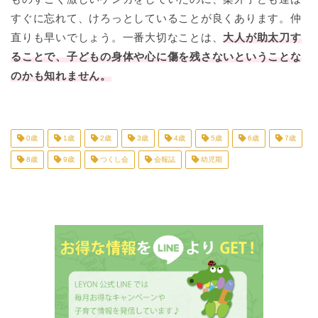
すぐに忘れて、けろっとしていることが良くあります。仲
直りも早いでしょう。一番大切なことは、
大人が助太刀す
ることで、子どもの身体や心に傷を残さないということな
のかも知れません。
0歳
1歳
2歳
3歳
4歳
5歳
6歳
7歳
8歳
9歳
つくし会
会報誌
幼児期