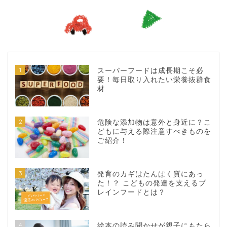
1
スーパーフードは成長期こそ必
要！毎日取り入れたい栄養抜群食
材
2
危険な添加物は意外と身近に？こ
どもに与える際注意すべきものを
ご紹介！
3
発育のカギはたんぱく質にあっ
た！？ こどもの発達を支えるブ
レインフードとは？
4
絵本の読み聞かせが親子にもたら