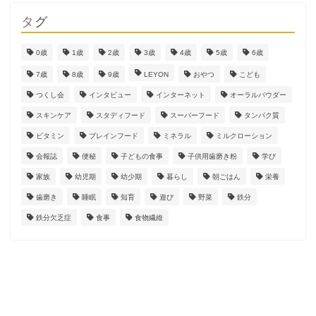
タグ
0歳
1歳
2歳
3歳
4歳
5歳
6歳
7歳
8歳
9歳
LEYON
おやつ
こども
つくし会
インタビュー
インターネット
オーラルパウダー
スキンケア
スタディフード
スーパーフード
タンパク質
ビタミン
ブレインフード
ミネラル
ミルクローション
会報誌
便秘
子どもの食事
子供用歯磨き粉
学び
家族
幼児期
幼少期
暮らし
朝ごはん
栄養
歯磨き
睡眠
知育
遊び
野菜
鉄分
鉄分欠乏症
食事
食物繊維