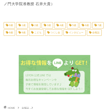
ノ門大学院准教授 石井大貴）
0歳
1歳
2歳
3歳
4歳
5歳
6歳
7歳
8歳
9歳
こども
つくし会
インタビュー
会報誌
HOME
会報誌
勝敗より「楽しむ気持ち」「成長する喜び」を大切に ～空手家 清