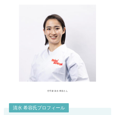
空手家 清水 希容さん
清水 希容氏プロフィール