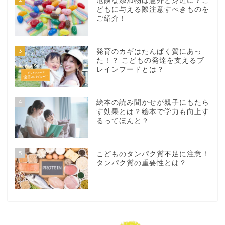
危険な添加物は意外と身近に？こ
どもに与える際注意すべきものを
ご紹介！
3
発育のカギはたんぱく質にあっ
た！？ こどもの発達を支えるブ
レインフードとは？
4
絵本の読み聞かせが親子にもたら
す効果とは？絵本で学力も向上す
るってほんと？
5
こどものタンパク質不足に注意！
タンパク質の重要性とは？