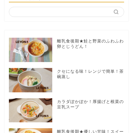
離乳食後期★鮭と野菜のふわふわ
卵とじうどん！
クセになる味！レンジで簡単！茶
碗蒸し
カラダぽかぽか！厚揚げと根菜の
豆乳スープ
離乳食後期★優しい甘味！スイー