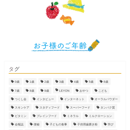
タグ
0歳
1歳
2歳
3歳
4歳
5歳
6歳
7歳
8歳
9歳
LEYON
おやつ
こども
つくし会
インタビュー
インターネット
オーラルパウダー
スキンケア
スタディフード
スーパーフード
タンパク質
ビタミン
ブレインフード
ミネラル
ミルクローション
会報誌
便秘
子どもの食事
子供用歯磨き粉
学び