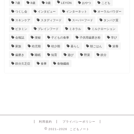
7歳
8歳
9歳
LEYON
おやつ
こども
つくし会
インタビュー
インターネット
オーラルパウダー
スキンケア
スタディフード
スーパーフード
タンパク質
ビタミン
ブレインフード
ミネラル
ミルクローション
会報誌
便秘
子どもの食事
子供用歯磨き粉
学び
家族
幼児期
幼少期
暮らし
朝ごはん
栄養
歯磨き
睡眠
知育
遊び
野菜
鉄分
鉄分欠乏症
食事
食物繊維
利用規約
プライバシーポリシー
2021–2026 こどもノート