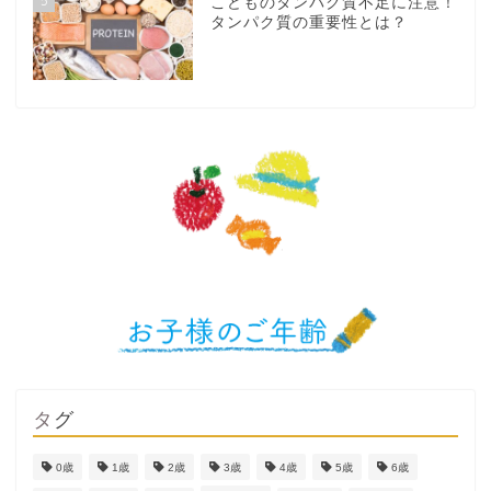
5
こどものタンパク質不足に注意！
タンパク質の重要性とは？
タグ
0歳
1歳
2歳
3歳
4歳
5歳
6歳