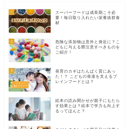
1
スーパーフードは成長期こそ必
要！毎日取り入れたい栄養抜群食
材
2
危険な添加物は意外と身近に？こ
どもに与える際注意すべきものを
ご紹介！
3
発育のカギはたんぱく質にあっ
た！？ こどもの発達を支えるブ
レインフードとは？
4
絵本の読み聞かせが親子にもたら
す効果とは？絵本で学力も向上す
るってほんと？