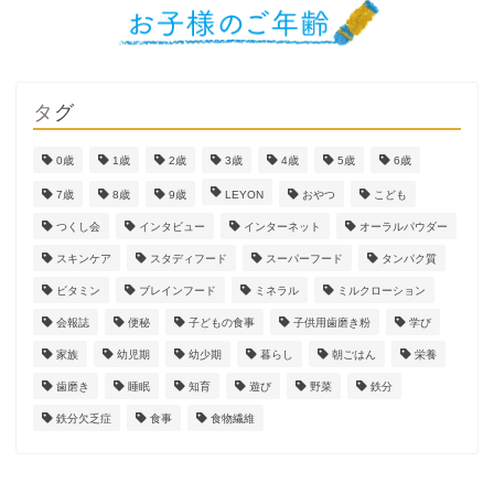
タグ
0歳
1歳
2歳
3歳
4歳
5歳
6歳
7歳
8歳
9歳
LEYON
おやつ
こども
つくし会
インタビュー
インターネット
オーラルパウダー
スキンケア
スタディフード
スーパーフード
タンパク質
ビタミン
ブレインフード
ミネラル
ミルクローション
会報誌
便秘
子どもの食事
子供用歯磨き粉
学び
家族
幼児期
幼少期
暮らし
朝ごはん
栄養
歯磨き
睡眠
知育
遊び
野菜
鉄分
鉄分欠乏症
食事
食物繊維