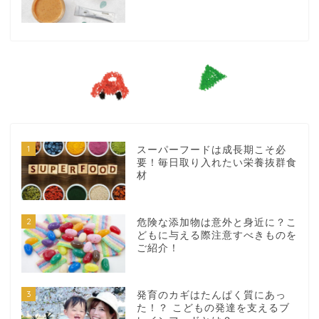
1
スーパーフードは成長期こそ必
要！毎日取り入れたい栄養抜群食
材
2
危険な添加物は意外と身近に？こ
どもに与える際注意すべきものを
ご紹介！
3
発育のカギはたんぱく質にあっ
た！？ こどもの発達を支えるブ