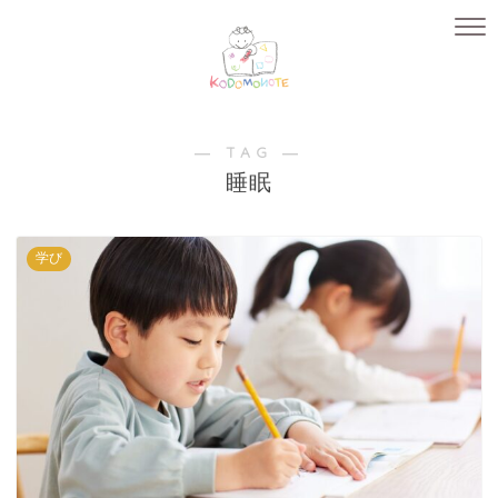
― TAG ―
睡眠
学び