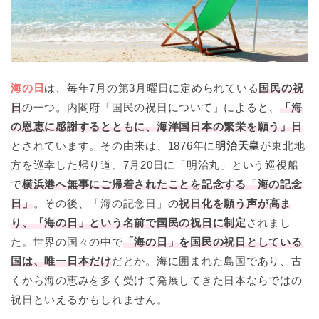
海の日
は、毎年7月の第3月曜日に定められている
国民の祝
日
の一つ。内閣府「国民の祝日について」によると、
「海
の恩恵に感謝するとともに、海洋国日本の繁栄を願う」日
とされています。その由来は、1876年に
明治天皇
が東北地
方を巡幸した帰り道、7月20日に「明治丸」という巡視船
で
横浜港へ無事にご帰着されたことを記念する「海の記念
日」
。その後、「海の記念日」の
祝日化を願う声が高ま
り、「海の日」という名前で国民の祝日に制定
されまし
た。世界の国々の中で
「海の日」を国民の祝日としている
国は、唯一日本だけ
だとか。海に囲まれた島国であり、古
くから海の恵みを多く受けて発展してきた日本ならではの
祝日といえるかもしれません。