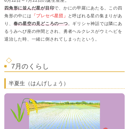
6月22日～7月22日の誕生星座。
四角形に並んだ星が目印
で、かにの甲羅にあたる。この四
角形の中には
「プレセペ星団」
と呼ばれる星の集まりがあ
り、
春の星空の見どころの一つ
。ギリシャ神話では隣にあ
るうみへび座の仲間とされ、勇者ヘルクレスがウミヘビを
退治した時、一緒に倒されてしまったという。
7月のくらし
半夏生（はんげしょう）