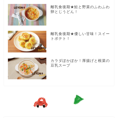
離乳食後期★鮭と野菜のふわふわ
卵とじうどん！
離乳食後期★優しい甘味！スイー
トポテト！
カラダぽかぽか！厚揚げと根菜の
豆乳スープ