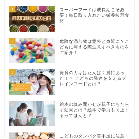
1
スーパーフードは成長期こそ必
要！毎日取り入れたい栄養抜群食
材
2
危険な添加物は意外と身近に？こ
どもに与える際注意すべきものを
ご紹介！
3
発育のカギはたんぱく質にあっ
た！？ こどもの発達を支えるブ
レインフードとは？
4
絵本の読み聞かせが親子にもたら
す効果とは？絵本で学力も向上す
るってほんと？
5
こどものタンパク質不足に注意！