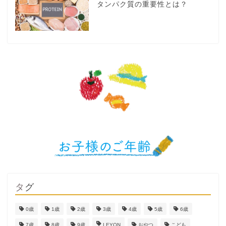
タンパク質の重要性とは？
タグ
0歳
1歳
2歳
3歳
4歳
5歳
6歳
7歳
8歳
9歳
LEYON
おやつ
こども