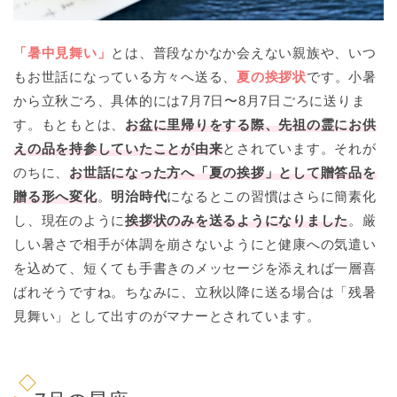
「暑中見舞い」
とは、普段なかなか会えない親族や、いつ
もお世話になっている方々へ送る、
夏の挨拶状
です。小暑
から立秋ごろ、具体的には7月7日〜8月7日ごろに送りま
す。もともとは、
お盆に里帰りをする際、先祖の霊にお供
えの品を持参していたことが由来
とされています。それが
のちに、
お世話になった方へ「夏の挨拶」として贈答品を
贈る形へ変化
。
明治時代
になるとこの習慣はさらに簡素化
し、現在のように
挨拶状のみを送るようになりました
。厳
しい暑さで相手が体調を崩さないようにと健康への気遣い
を込めて、短くても手書きのメッセージを添えれば一層喜
ばれそうですね。ちなみに、立秋以降に送る場合は「残暑
見舞い」として出すのがマナーとされています。