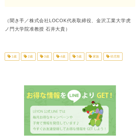
（聞き手／株式会社LOCOK代表取締役、金沢工業大学虎
ノ門大学院准教授 石井大貴）
1歳
2歳
3歳
4歳
5歳
家族
幼児期