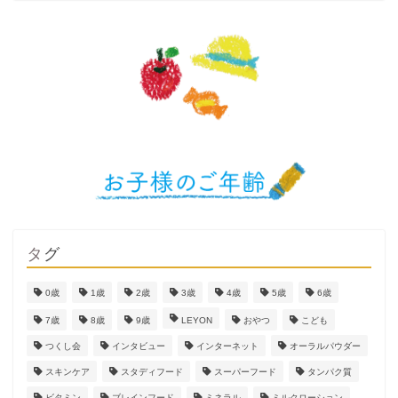
タグ
0歳
1歳
2歳
3歳
4歳
5歳
6歳
7歳
8歳
9歳
LEYON
おやつ
こども
つくし会
インタビュー
インターネット
オーラルパウダー
スキンケア
スタディフード
スーパーフード
タンパク質
ビタミン
ブレインフード
ミネラル
ミルクローション