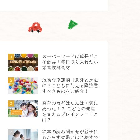
スーパーフードは成長期こ
1
そ必要！毎日取り入れたい
栄養抜群食材
危険な添加物は意外と身近
2
に？こどもに与える際注意
すべきものをご紹介！
発育のカギはたんぱく質に
3
あった！？ こどもの発達
を支えるブレインフードと
は？
絵本の読み聞かせが親子に
4
もたらす効果とは？絵本で