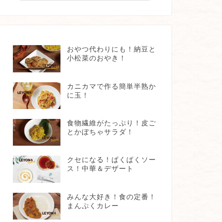
おやつ代わりにも！納豆と
小松菜のおやき！
カニカマで作る簡単半熟か
に玉！
食物繊維がたっぷり！皮ご
とかぼちゃサラダ！
クセになる！ぱくぱくソー
ス！中華＆デザート
みんな大好き！食の定番！
まんぷくカレー