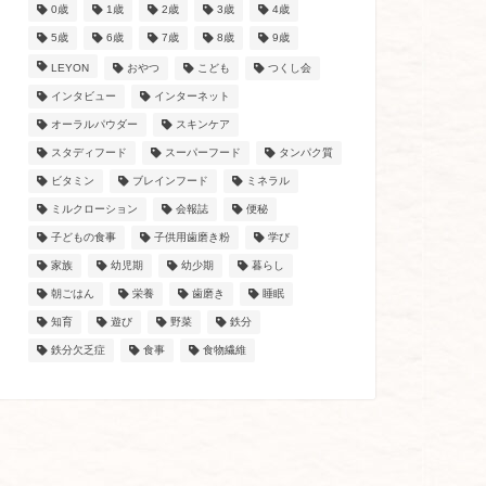
0歳
1歳
2歳
3歳
4歳
5歳
6歳
7歳
8歳
9歳
LEYON
おやつ
こども
つくし会
インタビュー
インターネット
オーラルパウダー
スキンケア
スタディフード
スーパーフード
タンパク質
ビタミン
ブレインフード
ミネラル
ミルクローション
会報誌
便秘
子どもの食事
子供用歯磨き粉
学び
家族
幼児期
幼少期
暮らし
朝ごはん
栄養
歯磨き
睡眠
知育
遊び
野菜
鉄分
鉄分欠乏症
食事
食物繊維