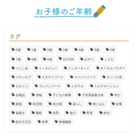
タグ
0歳
1歳
2歳
3歳
4歳
5歳
6歳
7歳
8歳
9歳
LEYON
おやつ
こども
つくし会
インタビュー
インターネット
オーラルパウダー
スキンケア
スタディフード
スーパーフード
タンパク質
ビタミン
ブレインフード
ミネラル
ミルクローション
会報誌
便秘
子どもの食事
子供用歯磨き粉
学び
家族
幼児期
幼少期
暮らし
朝ごはん
栄養
歯磨き
睡眠
知育
遊び
野菜
鉄分
鉄分欠乏症
食事
食物繊維