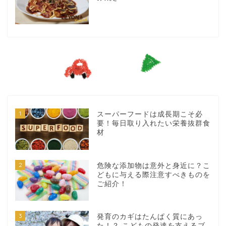
1
スーパーフードは成長期こそ必
要！毎日取り入れたい栄養抜群食
材
2
危険な添加物は意外と身近に？こ
どもに与える際注意すべきものを
ご紹介！
3
発育のカギはたんぱく質にあっ
た！？ こどもの発達を支えるブ