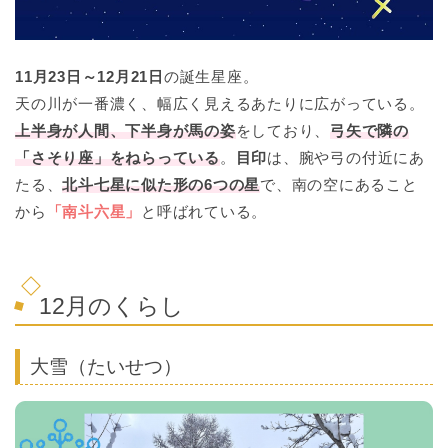
11月23日～12月21日
の誕生星座。
天の川が一番濃く、幅広く見えるあたりに広がっている。
上半身が人間、下半身が馬の姿
をしており、
弓矢で隣の
「さそり座」をねらっている
。
目印
は、腕や弓の付近にあ
たる、
北斗七星に似た形の6つの星
で、南の空にあること
から
「南斗六星」
と呼ばれている。
12月のくらし
大雪（たいせつ）