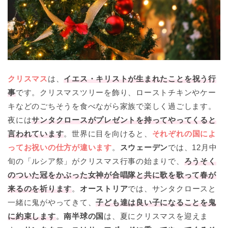
クリスマス
は、
イエス・キリストが生まれたことを祝う行
事
です。クリスマスツリーを飾り、ローストチキンやケー
キなどのごちそうを食べながら家族で楽しく過ごします。
夜には
サンタクロースがプレゼントを持ってやってくると
言われています
。世界に目を向けると、
それぞれの国によ
ってお祝いの仕方が違います
。
スウェーデン
では、12月中
旬の「ルシア祭」がクリスマス行事の始まりで、
ろうそく
のついた冠をかぶった女神が合唱隊と共に歌を歌って春が
来るのを祈ります
。
オーストリア
では、サンタクロースと
一緒に鬼がやってきて、
子ども達は良い子になることを鬼
に約束します
。
南半球の国
は、夏にクリスマスを迎えま