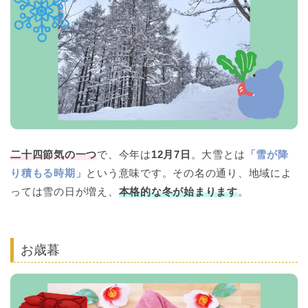
二十四節気の一つ
で、今年は
12月7日
。大雪とは
「雪が降
り積もる時期」
という意味です。その名の通り、地域によ
っては雪の日が増え、
本格的な冬が始まります
。
お歳暮