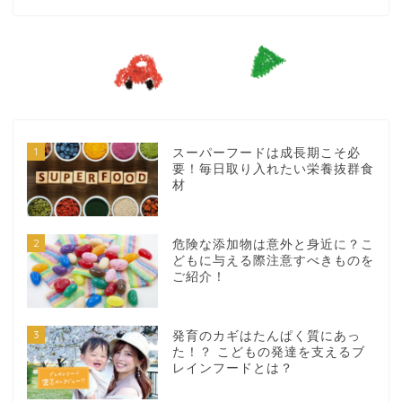
1
スーパーフードは成長期こそ必
要！毎日取り入れたい栄養抜群食
材
2
危険な添加物は意外と身近に？こ
どもに与える際注意すべきものを
ご紹介！
3
発育のカギはたんぱく質にあっ
た！？ こどもの発達を支えるブ
レインフードとは？