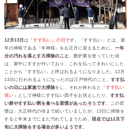
12月13日
は
「すす払い」の日
です。「すす払い」とは、新
年の神様である「年神様」をお正月に迎えるために、
一年
分の汚れを落とす大掃除のこと
。囲炉裏を使っていた頃
は、家中にすすが付いており、これを払ってきれいにした
ことから「すす払い」と呼ばれるようになりました。12月
13日に行われるようになったのは江戸時代のこと。
すす払
いの日には家族で大掃除
をし、それが終わると
「すす払い
祝い」
として神様にすす払い団子をお供えしたり、
すす払
い餅やすす払い粥を食べる習慣があったそうです
。この習
慣は、大正時代の頃まで続いていましたが、13日に掃除を
すると年末までにまた汚れてしまうため、
現在では12月下
旬に大掃除をする場合が多いようです
。