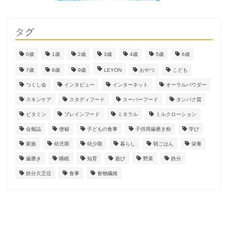
タグ
0歳
1歳
2歳
3歳
4歳
5歳
6歳
7歳
8歳
9歳
LEYON
おやつ
こども
つくし会
インタビュー
インターネット
オーラルパウダー
スキンケア
スタディフード
スーパーフード
タンパク質
ビタミン
ブレインフード
ミネラル
ミルクローション
会報誌
便秘
子どもの食事
子供用歯磨き粉
学び
家族
幼児期
幼少期
暮らし
朝ごはん
栄養
歯磨き
睡眠
知育
遊び
野菜
鉄分
鉄分欠乏症
食事
食物繊維