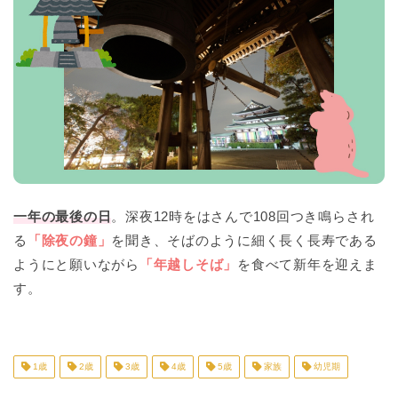
一年の最後の日
。深夜12時をはさんで108回つき鳴らされ
る
「除夜の鐘」
を聞き、そばのように細く長く長寿である
ようにと願いながら
「年越しそば」
を食べて新年を迎えま
す。
1歳
2歳
3歳
4歳
5歳
家族
幼児期