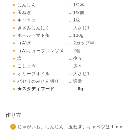
にんじん …1/2本
玉ねぎ …1/2個
キャベツ …1枚
きざみにんにく …大さじ1
ホールトマト缶 …100g
（A)水 …2カップ半
（A)キューブコンソメ …2個
塩 …少々
こしょう …少々
オリーブオイル …大さじ1
パセリのみじん切り …適量
★スタディフード …6g
作り方
じゃがいも、にんじん、玉ねぎ、キャベツは１ｃｍ