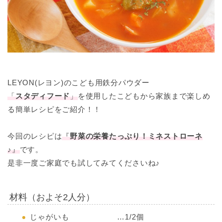
LEYON(レヨン)のこども用鉄分パウダー
「
スタディフード
」
を使用したこどもから家族まで楽しめ
る簡単レシピをご紹介！！
今回のレシピは
『
野菜の栄養たっぷり！ミネストローネ
♪
』
です。
是非一度ご家庭でも試してみてくださいね♪
材料（およそ2人分）
じゃがいも …1/2個