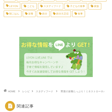
LEYON
こども
スタディフード
子どもの食事
家族
朝ごはん
栄養
鉄分
鉄分欠乏症
食事
HOME
レシピ
スタディフード
野菜の栄養たっぷり！ミネストローネ♪
関連記事