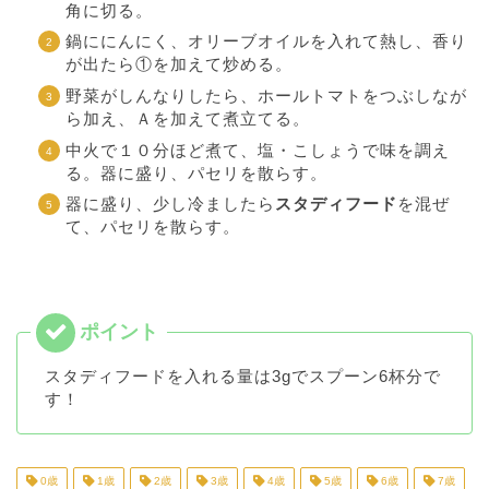
角に切る。
鍋ににんにく、オリーブオイルを入れて熱し、香り
が出たら①を加えて炒める。
野菜がしんなりしたら、ホールトマトをつぶしなが
ら加え、Ａを加えて煮立てる。
中火で１０分ほど煮て、塩・こしょうで味を調え
る。器に盛り、パセリを散らす。
器に盛り、少し冷ましたら
スタディフード
を混ぜ
て、パセリを散らす。
スタディフードを入れる量は3gでスプーン6杯分で
す！
0歳
1歳
2歳
3歳
4歳
5歳
6歳
7歳