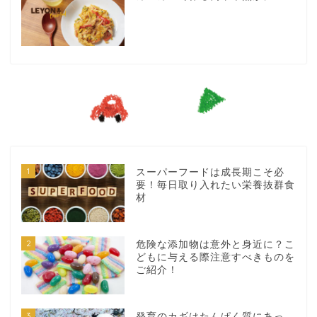
1
スーパーフードは成長期こそ必
要！毎日取り入れたい栄養抜群食
材
2
危険な添加物は意外と身近に？こ
どもに与える際注意すべきものを
ご紹介！
3
発育のカギはたんぱく質にあっ