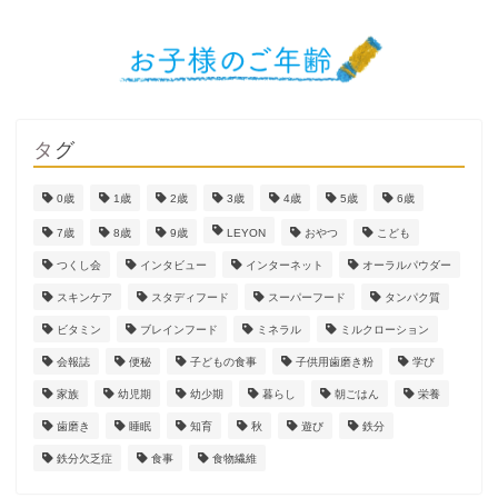
タグ
0歳
1歳
2歳
3歳
4歳
5歳
6歳
7歳
8歳
9歳
LEYON
おやつ
こども
つくし会
インタビュー
インターネット
オーラルパウダー
スキンケア
スタディフード
スーパーフード
タンパク質
ビタミン
ブレインフード
ミネラル
ミルクローション
会報誌
便秘
子どもの食事
子供用歯磨き粉
学び
家族
幼児期
幼少期
暮らし
朝ごはん
栄養
歯磨き
睡眠
知育
秋
遊び
鉄分
鉄分欠乏症
食事
食物繊維