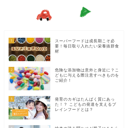
1
スーパーフードは成長期こそ必
要！毎日取り入れたい栄養抜群食
材
2
危険な添加物は意外と身近に？こ
どもに与える際注意すべきものを
ご紹介！
3
発育のカギはたんぱく質にあっ
た！？ こどもの発達を支えるブ
レインフードとは？
4