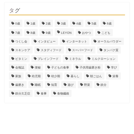
タグ
0歳
1歳
2歳
3歳
4歳
5歳
6歳
7歳
8歳
9歳
LEYON
おやつ
こども
つくし会
インタビュー
インターネット
オーラルパウダー
スキンケア
スタディフード
スーパーフード
タンパク質
ビタミン
ブレインフード
ミネラル
ミルクローション
会報誌
便秘
子どもの食事
子供用歯磨き粉
学び
家族
幼児期
幼少期
暮らし
朝ごはん
栄養
歯磨き
睡眠
知育
遊び
野菜
鉄分
鉄分欠乏症
食事
食物繊維