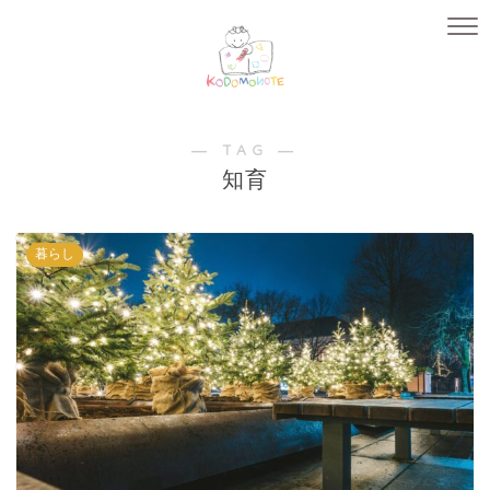
― TAG ―
知育
暮らし