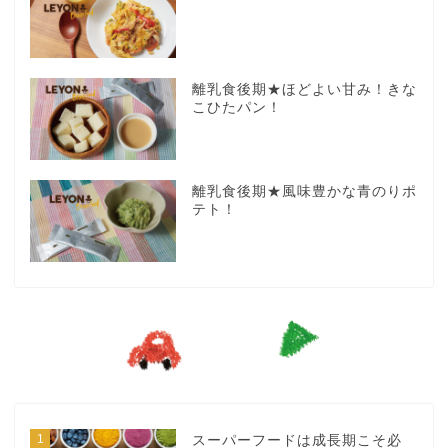
離乳食後期★ほどよい甘み！きな
こひたパン！
離乳食後期★風味豊かな青のりポ
テト！
1
スーパーフードは成長期こそ必