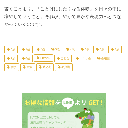
書くことより、「ことばにしたくなる体験」を日々の中に
増やしていくこと。それが、やがて豊かな表現力へとつな
がっていくのです。
0歳
1歳
2歳
3歳
4歳
5歳
6歳
7歳
8歳
9歳
LEYON
こども
つくし会
会報誌
学び
家族
幼児期
幼少期