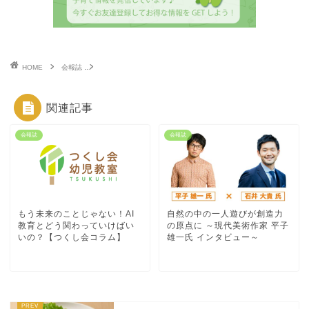
HOME
会報誌
幼児期のことばの発達、親ができる関わり方とは？【つくし会コ
関連記事
会報誌
会報誌
もう未来のことじゃない！AI
自然の中の一人遊びが創造力
教育とどう関わっていけばい
の原点に ～現代美術作家 平子
いの？【つくし会コラム】
雄一氏 インタビュー～