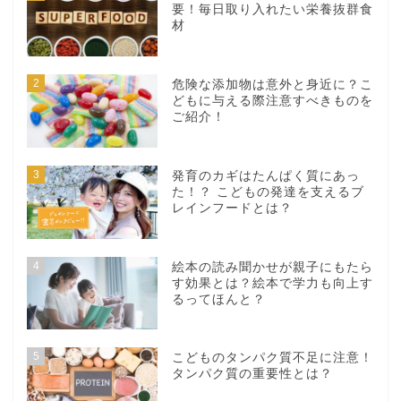
要！毎日取り入れたい栄養抜群食
材
2
危険な添加物は意外と身近に？こ
どもに与える際注意すべきものを
ご紹介！
3
発育のカギはたんぱく質にあっ
た！？ こどもの発達を支えるブ
レインフードとは？
4
絵本の読み聞かせが親子にもたら
す効果とは？絵本で学力も向上す
るってほんと？
5
こどものタンパク質不足に注意！
タンパク質の重要性とは？