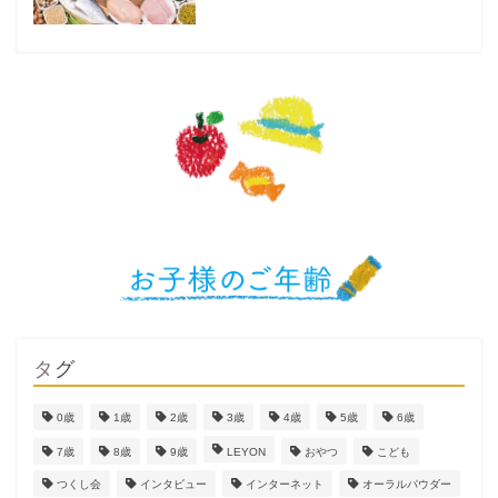
タグ
0歳
1歳
2歳
3歳
4歳
5歳
6歳
7歳
8歳
9歳
LEYON
おやつ
こども
つくし会
インタビュー
インターネット
オーラルパウダー