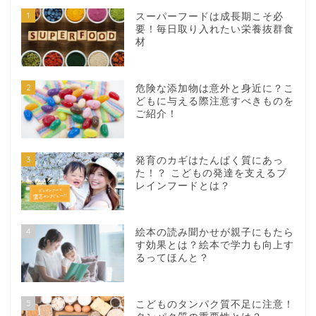
1
スーパーフードは成長期こそ必
要！毎日取り入れたい栄養抜群食
材
2
危険な添加物は意外と身近に？こ
どもに与える際注意すべきものを
ご紹介！
3
発育のカギはたんぱく質にあっ
た！？ こどもの発達を支えるブ
レインフードとは？
4
絵本の読み聞かせが親子にもたら
す効果とは？絵本で学力も向上す
るってほんと？
5
こどものタンパク質不足に注意！