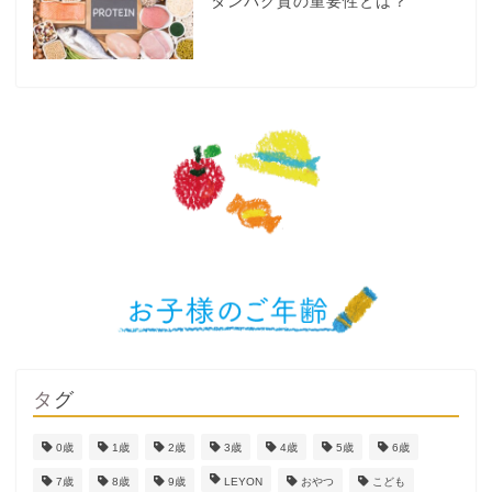
タンパク質の重要性とは？
タグ
0歳
1歳
2歳
3歳
4歳
5歳
6歳
7歳
8歳
9歳
LEYON
おやつ
こども