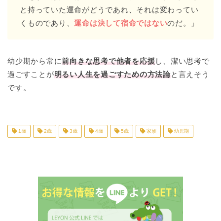
と持っていた運命がどうであれ、それは変わってい
くものであり、
運命は決して宿命ではない
のだ。」
幼少期から常に
前向きな思考で他者を応援
し、潔い思考で
過ごすことが
明るい人生を過ごすための方法論
と言えそう
です。
1歳
2歳
3歳
4歳
5歳
家族
幼児期