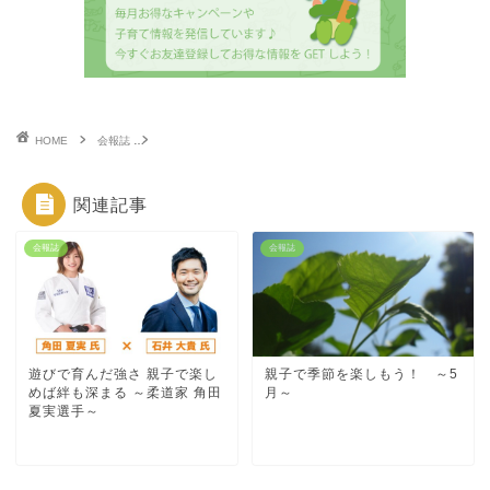
HOME
会報誌
豊かな心を育めるかも！？「応援する」ことが秘めた本当のパワ
関連記事
会報誌
会報誌
遊びで育んだ強さ 親子で楽し
親子で季節を楽しもう！ ～5
めば絆も深まる ～柔道家 角田
月～
夏実選手～