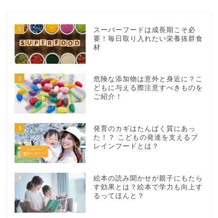
1
スーパーフードは成長期こそ必
要！毎日取り入れたい栄養抜群食
材
2
危険な添加物は意外と身近に？こ
どもに与える際注意すべきものを
ご紹介！
3
発育のカギはたんぱく質にあっ
た！？ こどもの発達を支えるブ
レインフードとは？
4
絵本の読み聞かせが親子にもたら
す効果とは？絵本で学力も向上す
るってほんと？