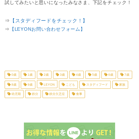
試してみたいと思いになったみなさま、下記をチェック！
⇒
【スタディフードをチェック！】
⇒
【LEYONお問い合わせフォーム】
0歳
1歳
2歳
3歳
4歳
5歳
6歳
7歳
8歳
9歳
LEYON
こども
スタディフード
家族
幼児期
鉄分
鉄分欠乏症
食事