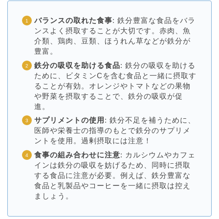
バランスの取れた食事
: 鉄分豊富な食品をバラ
ンスよく摂取することが大切です。赤肉、魚
介類、鶏肉、豆類、ほうれん草などが鉄分が
豊富。
鉄分の吸収を助ける食品
: 鉄分の吸収を助ける
ために、ビタミンCを含む食品と一緒に摂取す
ることが有効。オレンジやトマトなどの果物
や野菜を摂取することで、鉄分の吸収が促
進。
サプリメントの使用
: 鉄分不足を補うために、
医師や栄養士の指導のもとで鉄分のサプリメ
ントを使用。過剰摂取には注意！
食事の組み合わせに注意
: カルシウムやカフェ
インは鉄分の吸収を妨げるため、同時に摂取
する食品に注意が必要。例えば、鉄分豊富な
食品と乳製品やコーヒーを一緒に摂取は控え
ましょう。