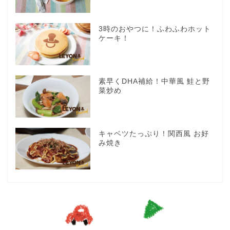
3時のおやつに！ふわふわホット
ケーキ！
素早くDHA補給！中華風 鮭と野
菜炒め
キャベツたっぷり！関西風 お好
み焼き