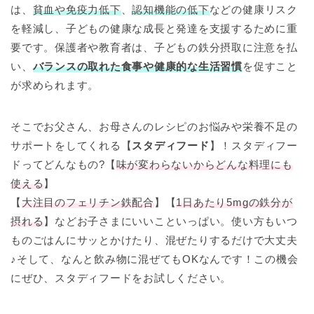
は、
貧血や免疫力低下
、
認知機能の低下
などの健康リスク
を軽減し、子どもの健康な成長と発達を支援するために重
要です。保護者や教育者は、子どもの鉄分摂取に注意を払
い、
バランスの取れた食事や健康的な生活習慣
を促すこと
が求められます。
そこでお父さん、お母さんのレシピのお悩みや栄養不足の
サポートをしてくれる【
スタディフード
】！スタディフー
ドってどんなもの?【
味が変わらないからどんな料理にも
使える
】
【
大注目のフェリチン鉄配合
】【
1日あたり5mgの鉄分が
摂れる
】などお子さまにいいこといっぱい。使い方もいつ
ものごはんにサッとかけたり、混ぜたりするだけで大丈夫
♪そして、なんと飲み物に混ぜてもOKなんです！この機会
にぜひ、スタディフードをお試しください。