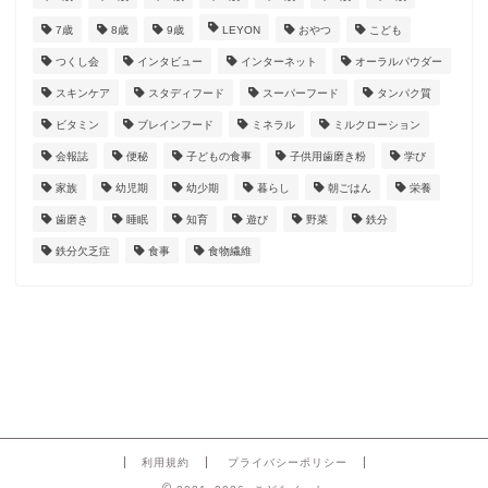
7歳
8歳
9歳
LEYON
おやつ
こども
つくし会
インタビュー
インターネット
オーラルパウダー
スキンケア
スタディフード
スーパーフード
タンパク質
ビタミン
ブレインフード
ミネラル
ミルクローション
会報誌
便秘
子どもの食事
子供用歯磨き粉
学び
家族
幼児期
幼少期
暮らし
朝ごはん
栄養
歯磨き
睡眠
知育
遊び
野菜
鉄分
鉄分欠乏症
食事
食物繊維
利用規約
プライバシーポリシー